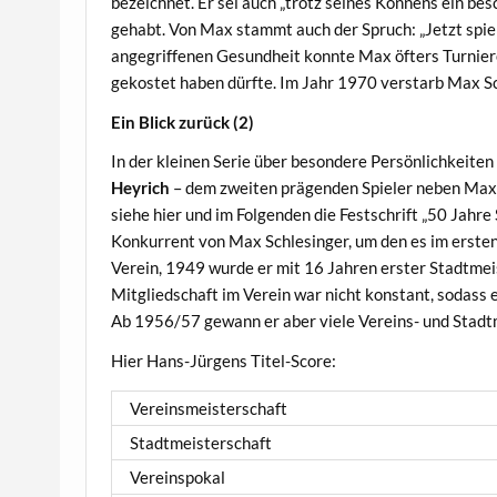
bezeichnet. Er sei auch „trotz seines Könnens ein 
gehabt. Von Max stammt auch der Spruch: „Jetzt spie
angegriffenen Gesundheit konnte Max öfters Turniere
gekostet haben dürfte. Im Jahr 1970 verstarb Max Sc
Ein Blick zurück (2)
In der kleinen Serie über besondere Persönlichkeite
Heyrich
– dem zweiten prägenden Spieler neben Max 
siehe hier und im Folgenden die Festschrift „50 Jahr
Konkurrent von Max Schlesinger, um den es im ersten
Verein, 1949 wurde er mit 16 Jahren erster Stadtme
Mitgliedschaft im Verein war nicht konstant, sodass e
Ab 1956/57 gewann er aber viele Vereins- und Stadt
Hier Hans-Jürgens Titel-Score:
Vereinsmeisterschaft
Stadtmeisterschaft
Vereinspokal