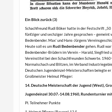
Ein Blick zurück (3)
Schachfreund Rudi Böker hatte in der Festschrift „5
fünfziger und sechziger Jahre gesprochen – gemeint 
Bedenbender. Max‘ und Hans-Jürgens Vereinsgeschich
Heute soll es um
Rudi Bedenbender
gehen. Rudi war 
Bedenbender-Brüdern im Verein – Harald, Siegfried un
Vereinstitel bei den Schachfreunden Schwerte. 196
Normalschach und Blitzen, im Verband Industriegeb
Deutschen Jugendeinzel-Meisterschaften belegte er 
Großmeister Helmut Pfleger:
14. Deutsche Meisterschaft der Jugend (West), Gr
Jugendeinzel 30.07.-14.08.1960, Rundenturnier mi
Pl. Teilnehmer Punkte
1. Helmut Pfleger (Bayern) 12,5