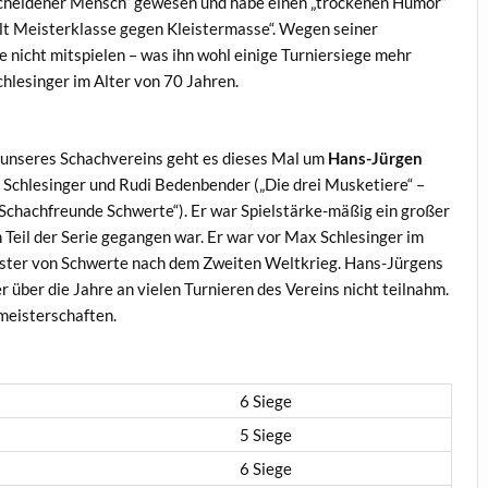
bescheidener Mensch“ gewesen und habe einen „trockenen Humor“
lt Meisterklasse gegen Kleistermasse“. Wegen seiner
 nicht mitspielen – was ihn wohl einige Turniersiege mehr
hlesinger im Alter von 70 Jahren.
n unseres Schachvereins geht es dieses Mal um
Hans-Jürgen
Schlesinger und Rudi Bedenbender („Die drei Musketiere“ –
e Schachfreunde Schwerte“). Er war Spielstärke-mäßig ein großer
 Teil der Serie gegangen war. Er war vor Max Schlesinger im
ister von Schwerte nach dem Zweiten Weltkrieg. Hans-Jürgens
r über die Jahre an vielen Turnieren des Vereins nicht teilnahm.
meisterschaften.
6 Siege
5 Siege
6 Siege