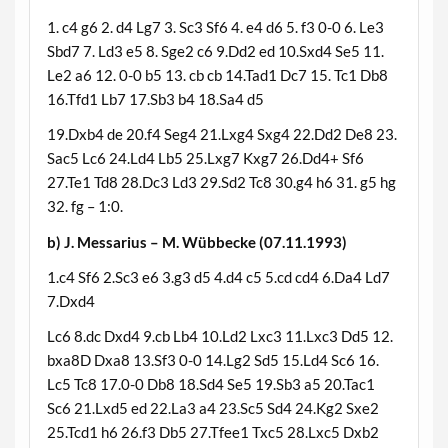
1. c4 g6 2. d4 Lg7 3. Sc3 Sf6 4. e4 d6 5. f3 0-0 6. Le3
Sbd7 7. Ld3 e5 8. Sge2 c6 9.Dd2 ed 10.Sxd4 Se5 11.
Le2 a6 12. 0-0 b5 13. cb cb 14.Tad1 Dc7 15. Tc1 Db8
16.Tfd1 Lb7 17.Sb3 b4 18.Sa4 d5
19.Dxb4 de 20.f4 Seg4 21.Lxg4 Sxg4 22.Dd2 De8 23.
Sac5 Lc6 24.Ld4 Lb5 25.Lxg7 Kxg7 26.Dd4+ Sf6
27.Te1 Td8 28.Dc3 Ld3 29.Sd2 Tc8 30.g4 h6 31. g5 hg
32. fg – 1:0.
b) J. Messarius – M. Wübbecke (07.11.1993)
1.c4 Sf6 2.Sc3 e6 3.g3 d5 4.d4 c5 5.cd cd4 6.Da4 Ld7
7.Dxd4
Lc6 8.dc Dxd4 9.cb Lb4 10.Ld2 Lxc3 11.Lxc3 Dd5 12.
bxa8D Dxa8 13.Sf3 0-0 14.Lg2 Sd5 15.Ld4 Sc6 16.
Lc5 Tc8 17.0-0 Db8 18.Sd4 Se5 19.Sb3 a5 20.Tac1
Sc6 21.Lxd5 ed 22.La3 a4 23.Sc5 Sd4 24.Kg2 Sxe2
25.Tcd1 h6 26.f3 Db5 27.Tfee1 Txc5 28.Lxc5 Dxb2