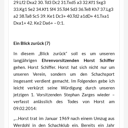
29.Lf2 Dxa2 30. Td3 Dc2 31.Txd5 a3 32.Kf1 Sxg3
33.Kg1 Se2 34.Kf1 Sf4 35.Td4 Sd3 36.Te8 Kh7 37.Lg3
a2 38.Ta8 Sc5 39. Ke1 Dc3+ 40.Td2 a1dD+ 41.Txa1
Dxa1+ 42. Ke2 Da6+ – 0:1.
Ein Blick zurück (7)
In diesem „Blick zurück“ soll es um unseren
langjährigen
Ehrenvorsitzenden Horst Schiffer
gehen. Horst Schiffer. Horst hat sich nicht nur um
unseren Verein, sondern um den Schachsport
insgesamt verdient gemacht. Im Folgenden gebe ich
leicht verkürzt seine Würdigung durch unseren
jetzigen 1. Vorsitzenden Stephan Zarges wieder –
verfasst anlässlich des Todes von Horst am
09.02.2014:
„…Horst trat im Januar 1969 nach einem Umzug aus
Werdohl in den Schachklub ein. Bereits ein Jahr