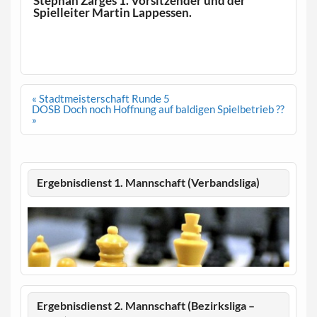
Stephan Zarges 1. Vorsitzender und der
Spielleiter Martin Lappessen.
Beitragsnavigation
« Stadtmeisterschaft Runde 5
DOSB Doch noch Hoffnung auf baldigen Spielbetrieb ??
»
Ergebnisdienst 1. Mannschaft (Verbandsliga)
Ergebnisdienst 2. Mannschaft (Bezirksliga –