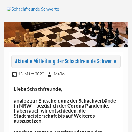
Skip
to
content
Herzlich willkommen!
Schachfreunde Schwerte
Aktuelle Mitteilung der Schachfreunde Schwerte
15. März 2020
MaBo
Liebe Schachfreunde,
analog zur Entscheidung der Schachverbände
in NRW – bezüglich der Corona Pandemie,
haben auch wir entschieden, die
Stadtmeisterschaft bis auf Weiteres
auszusetzen.