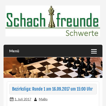
Skip
to
content
Herzlich willkommen!
Schachfreunde Schwerte
Menü
Bezirksliga: Runde 1 am 16.09.2017 um 15:00 Uhr
1. Juli 2017
MaBo