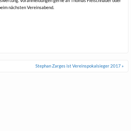
wertung. Voranmeldungen gerne an Thomas Fleischhauer oder
beim nächsten Vereinsabend.
Stephan Zarges ist Vereinspokalsieger 2017 »