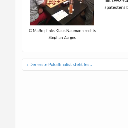
mit DWZ-Aus
spätestens 
© MaBo ; links Klaus Naumann rechts
Stephan Zarges
Beitragsnavigation
« Der erste Pokalfinalist steht fest.