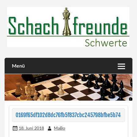
Skip
to
content
Herzlich willkommen!
Schachfreunde Schwerte
Menü
0169f65df102d8dc76fb5f837cbc245798bfbe5b74
18. Juni 2018
MaBo