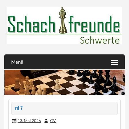
Skip
to
content
Herzlich willkommen!
Schachfreunde Schwerte
Menü
rd 7
13. Mai 2026
CV