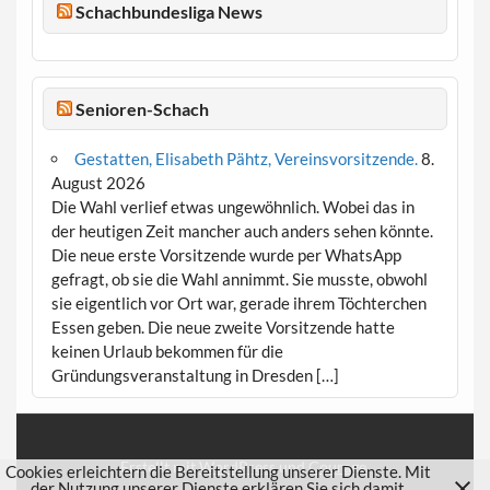
Schachbundesliga News
Senioren-Schach
Gestatten, Elisabeth Pähtz, Vereinsvorsitzende.
8.
August 2026
Die Wahl verlief etwas ungewöhnlich. Wobei das in
der heutigen Zeit mancher auch anders sehen könnte.
Die neue erste Vorsitzende wurde per WhatsApp
gefragt, ob sie die Wahl annimmt. Sie musste, obwohl
sie eigentlich vor Ort war, gerade ihrem Töchterchen
Essen geben. Die neue zweite Vorsitzende hatte
keinen Urlaub bekommen für die
Gründungsveranstaltung in Dresden […]
Erstellt mit
WordPress
und
Courage
.
Cookies erleichtern die Bereitstellung unserer Dienste. Mit
der Nutzung unserer Dienste erklären Sie sich damit