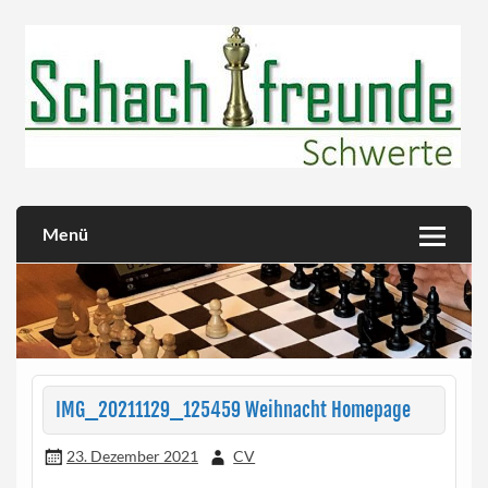
Skip
to
content
Herzlich willkommen!
Schachfreunde Schwerte
Menü
IMG_20211129_125459 Weihnacht Homepage
23. Dezember 2021
CV