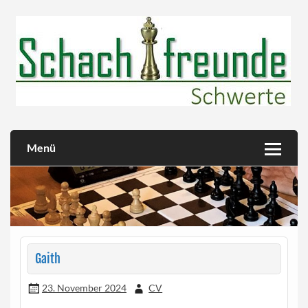
Skip
to
content
Herzlich willkommen!
Schachfreunde Schwerte
Menü
Gaith
23. November 2024
CV