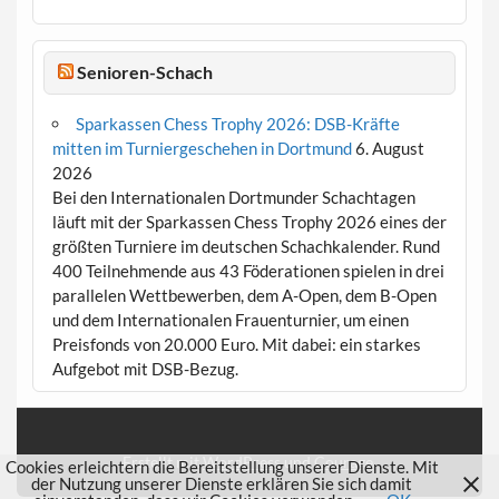
Senioren-Schach
Sparkassen Chess Trophy 2026: DSB-Kräfte
mitten im Turniergeschehen in Dortmund
6. August
2026
Bei den Internationalen Dortmunder Schachtagen
läuft mit der Sparkassen Chess Trophy 2026 eines der
größten Turniere im deutschen Schachkalender. Rund
400 Teilnehmende aus 43 Föderationen spielen in drei
parallelen Wettbewerben, dem A-Open, dem B-Open
und dem Internationalen Frauenturnier, um einen
Preisfonds von 20.000 Euro. Mit dabei: ein starkes
Aufgebot mit DSB-Bezug.
Erstellt mit
WordPress
und
Courage
.
Cookies erleichtern die Bereitstellung unserer Dienste. Mit
der Nutzung unserer Dienste erklären Sie sich damit