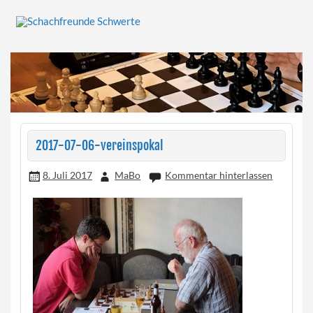
Skip
to
content
Herzlich willkommen!
Schachfreunde Schwerte
2017-07-06-vereinspokal
8. Juli 2017
MaBo
Kommentar hinterlassen