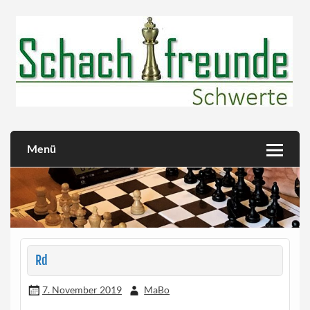
Skip
to
content
Herzlich willkommen!
Schachfreunde Schwerte
Menü
Rd
7. November 2019
MaBo