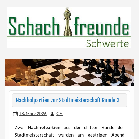
Skip
to
content
Herzlich willkommen!
Schachfreunde Schwerte
Nachholpartien zur Stadtmeisterschaft Runde 3
18. März 2026
CV
Zwei
Nachholpartien
aus der dritten Runde der
Stadtmeisterschaft wurden am gestrigen Abend