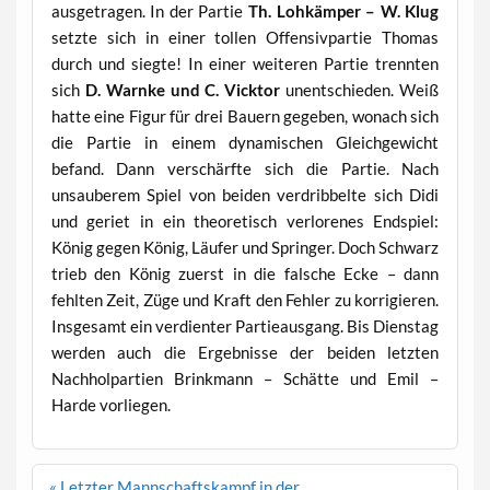
ausgetragen. In der Partie
Th. Lohkämper – W. Klug
setzte sich in einer tollen Offensivpartie Thomas
durch und siegte! In einer weiteren Partie trennten
sich
D. Warnke und C. Vicktor
unentschieden. Weiß
hatte eine Figur für drei Bauern gegeben, wonach sich
die Partie in einem dynamischen Gleichgewicht
befand. Dann verschärfte sich die Partie. Nach
unsauberem Spiel von beiden verdribbelte sich Didi
und geriet in ein theoretisch verlorenes Endspiel:
König gegen König, Läufer und Springer. Doch Schwarz
trieb den König zuerst in die falsche Ecke – dann
fehlten Zeit, Züge und Kraft den Fehler zu korrigieren.
Insgesamt ein verdienter Partieausgang. Bis Dienstag
werden auch die Ergebnisse der beiden letzten
Nachholpartien Brinkmann – Schätte und Emil –
Harde vorliegen.
Beitragsnavigation
« Letzter Mannschaftskampf in der