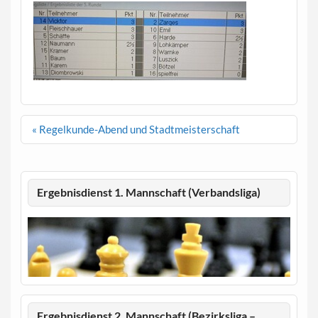
Beitragsnavigation
« Regelkunde-Abend und Stadtmeisterschaft
Ergebnisdienst 1. Mannschaft (Verbandsliga)
Ergebnisdienst 2. Mannschaft (Bezirksliga –