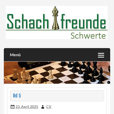
Skip
to
content
Herzlich willkommen!
Schachfreunde Schwerte
Menü
Rd 5
23. April 2025
CV