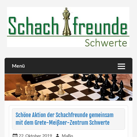
Skip
to
content
Herzlich willkommen!
Schachfreunde Schwerte
Menü
Schöne Aktion der Schachfreunde gemeinsam
mit dem Grete-Meißner-Zentrum Schwerte
22. Oktober 2019
MaBo