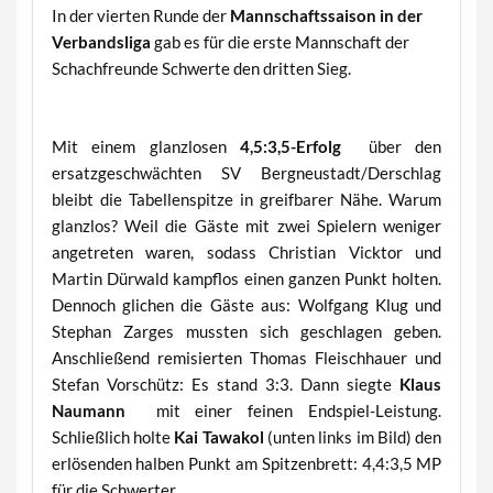
In der vierten Runde der
Mannschaftssaison in der
Verbandsliga
gab es für die erste Mannschaft der
Schachfreunde Schwerte den dritten Sieg.
Mit einem glanzlosen
4,5:3,5-Erfolg
über den
ersatzgeschwächten SV Bergneustadt/Derschlag
bleibt die Tabellenspitze in greifbarer Nähe. Warum
glanzlos? Weil die Gäste mit zwei Spielern weniger
angetreten waren, sodass Christian Vicktor und
Martin Dürwald kampflos einen ganzen Punkt holten.
Dennoch glichen die Gäste aus: Wolfgang Klug und
Stephan Zarges mussten sich geschlagen geben.
Anschließend remisierten Thomas Fleischhauer und
Stefan Vorschütz: Es stand 3:3. Dann siegte
Klaus
Naumann
mit einer feinen Endspiel-Leistung.
Schließlich holte
Kai Tawakol
(unten links im Bild) den
erlösenden halben Punkt am Spitzenbrett: 4,4:3,5 MP
für die Schwerter.