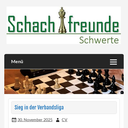
Skip
to
content
Herzlich willkommen!
Schachfreunde Schwerte
Menü
Sieg in der Verbandsliga
30. November 2025
CV