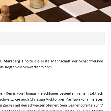
SC Marsberg I
holte die erste Mannschaft der Schachfreunde
ds siegten die Schwerter mit 6:2.
ühen Remis von Thomas Fleischhauer besiegte in einem taktisch
hwarz, wie auch Christian Vicktor, der Kai Tawakol am ersten
 Zarges mit den schwarzen Steinen: Sein Gegner opferte auf f7
ielt Stephan Qualitätsvorteil und verwertete ihn. Auch Martin