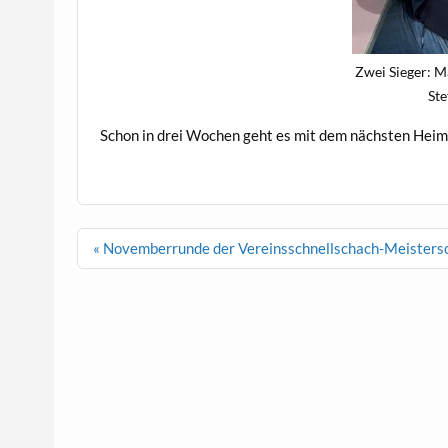
Zwei Sieger: M
Ste
Schon in drei Wochen geht es mit dem nächsten Heims
Beitragsnavigation
« Novemberrunde der Vereinsschnellschach-Meisters