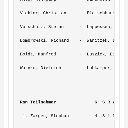
Vicktor, Christian     -  Fleischhauer, Th
Vorschütz, Stefan      -  Lappessen, Marti
Dombrowski, Richard    -  Wanitzek, Lothar
Boldt, Manfred         -  Luszick, Dieter 
Warnke, Dietrich       -  Lohkämper, Thoma
Ran Teilnehmer               G  S R V Pun
 1. Zarges, Stephan          4  3 1 0    3