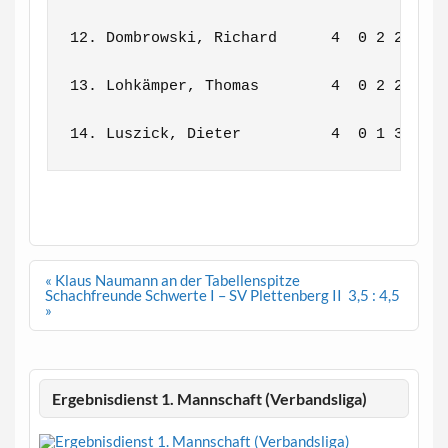
12. Dombrowski, Richard      4  0 2 2    1
13. Lohkämper, Thomas        4  0 2 2    1
14. Luszick, Dieter          4  0 1 3    
Beitragsnavigation
« Klaus Naumann an der Tabellenspitze
Schachfreunde Schwerte I – SV Plettenberg II 3,5 : 4,5
»
Ergebnisdienst 1. Mannschaft (Verbandsliga)