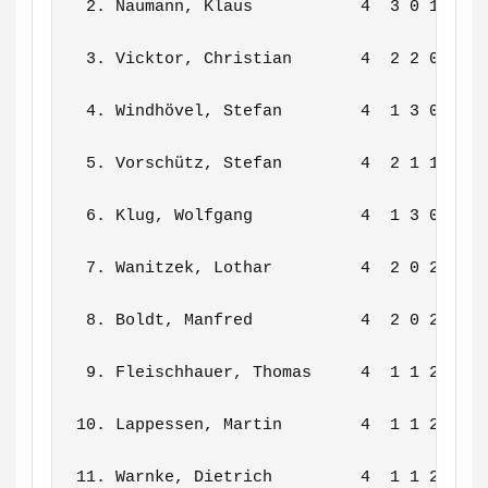
 2. Naumann, Klaus           4  3 0 1    3
 3. Vicktor, Christian       4  2 2 0    3
 4. Windhövel, Stefan        4  1 3 0    2
 5. Vorschütz, Stefan        4  2 1 1    2
 6. Klug, Wolfgang           4  1 3 0    2
 7. Wanitzek, Lothar         4  2 0 2    2
 8. Boldt, Manfred           4  2 0 2    2
 9. Fleischhauer, Thomas     4  1 1 2    1
10. Lappessen, Martin        4  1 1 2    1
11. Warnke, Dietrich         4  1 1 2    1