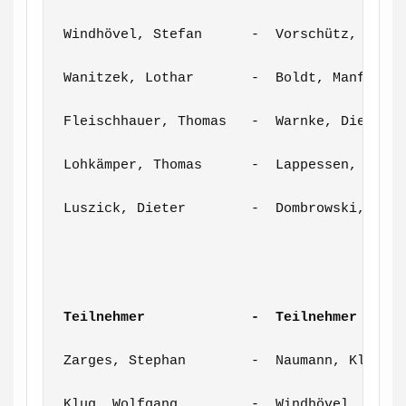
Windhövel, Stefan      -  Vorschütz, Stefa
Wanitzek, Lothar       -  Boldt, Manfred  
Fleischhauer, Thomas   -  Warnke, Dietrich
Lohkämper, Thomas      -  Lappessen, Marti
Luszick, Dieter        -  Dombrowski, Rich
Teilnehmer             -  Teilnehmer     
Zarges, Stephan        -  Naumann, Klaus  
Klug, Wolfgang         -  Windhövel, Stefa