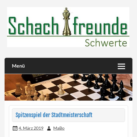
Skip
to
content
Herzlich willkommen!
Schachfreunde Schwerte
Menü
Spitzenspiel der Stadtmeisterschaft
4. März 2019
MaBo