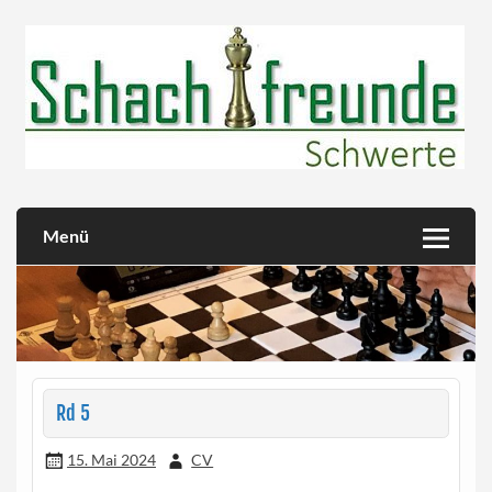
Skip
to
content
Herzlich willkommen!
Schachfreunde Schwerte
Menü
Rd 5
15. Mai 2024
CV