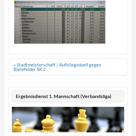
Beitragsnavigation
« Stadtmeisterschaft / Aufstiegsduell gegen
Bielefelder SK 2
Ergebnisdienst 1. Mannschaft (Verbandsliga)