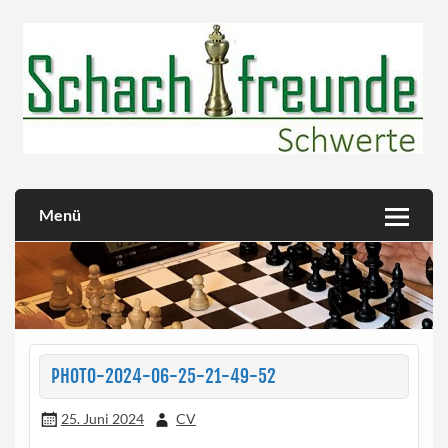
Skip
to
content
Herzlich willkommen!
Schachfreunde Schwerte
Menü
PHOTO-2024-06-25-21-49-52
25. Juni 2024
CV