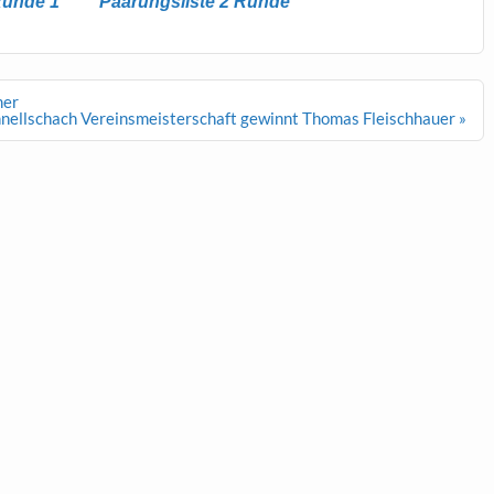
Runde 1
Paarungsliste 2 Runde
mer
hnellschach Vereinsmeisterschaft gewinnt Thomas Fleischhauer »