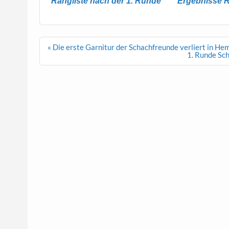
Rangliste nach der 1. Runde
Ergebnisse 
Beitragsnavigation
« Die erste Garnitur der Schachfreunde verliert in He
1. Runde Sc