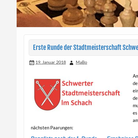
Erste Runde der Stadtmeisterschaft Schw
19. Januar 2018
MaBo
Am
de
ei
de
mu
es
am
nächsten Paarungen: