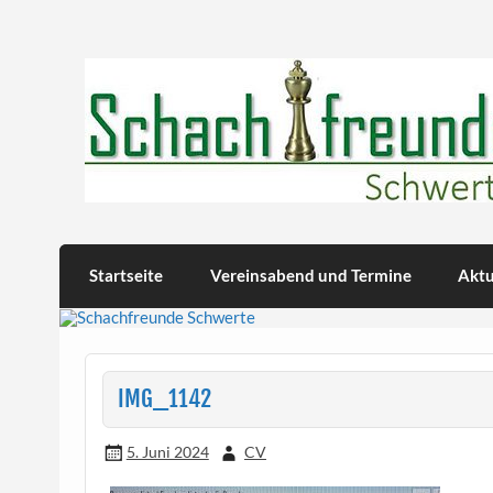
Skip
to
content
Schachfreunde Schwer
Herzlich willkommen!
Startseite
Vereinsabend und Termine
Aktu
IMG_1142
5. Juni 2024
CV