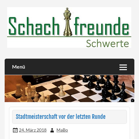
Skip
to
content
Herzlich willkommen!
Schachfreunde Schwerte
Menü
Stadtmeisterschaft vor der letzten Runde
24. März 2018
MaBo