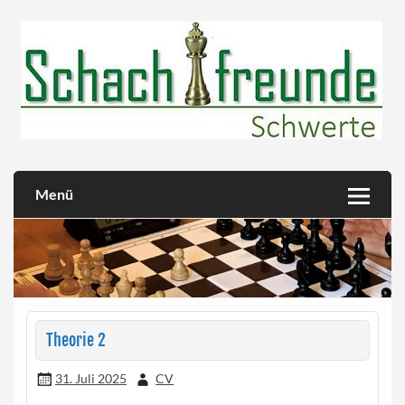
Skip
to
content
Herzlich willkommen!
Schachfreunde Schwerte
Menü
Theorie 2
31. Juli 2025
CV