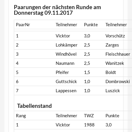
Paarungen der nächsten Runde am
Donnerstag 09.11.2017
PaarNr
Teilnehmer
Punkte
Teilnehmer
1
Vicktor
3,0
Vorschütz
2
Lohkämper
2,5
Zarges
3
Windhövel
2,5
Fleischhauer
4
Naumann
2,5
Wanitzek
5
Pfeifer
1,5
Boldt
6
Guttschick
1,0
Dombrowski
7
Lappessen
1,0
Luszick
Tabellenstand
Rang
Teilnehmer
TWZ
Punkte
1
Vicktor
1988
3,0