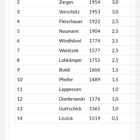
2
Zarges
1954
3,0
3
Vorschütz
1953
3,0
4
Fleischauer
1922
2,5
5
Naumann
1904
2,5
6
Windhövel
1774
2,5
7
Wanitzek
1577
2,5
8
Lohkämper
1755
2,5
9
Boldt
1606
1,5
10
Pfeifer
1489
1,5
11
Lappessen
1,0
12
Dombrowski
1576
1,0
13
Guttschick
1361
1,0
14
Liszick
1519
0,5