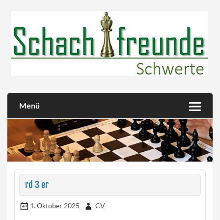
Skip
to
content
Herzlich willkommen!
Schachfreunde Schwerte
Menü
rd 3 er
1. Oktober 2025
CV