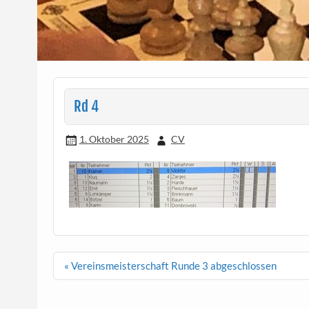
Rd 4
1. Oktober 2025
CV
Beitragsnavigation
« Vereinsmeisterschaft Runde 3 abgeschlossen