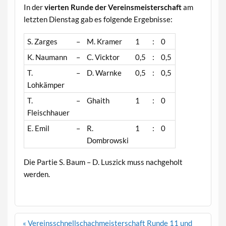
In der
vierten Runde der Vereinsmeisterschaft
am
letzten Dienstag gab es folgende Ergebnisse:
S. Zarges
–
M. Kramer
1
:
0
K. Naumann
–
C. Vicktor
0,5
:
0,5
T.
–
D. Warnke
0,5
:
0,5
Lohkämper
T.
–
Ghaith
1
:
0
Fleischhauer
E. Emil
–
R.
1
:
0
Dombrowski
Die Partie S. Baum – D. Luszick muss nachgeholt
werden.
Beitragsnavigation
« Vereinsschnellschachmeisterschaft Runde 11 und