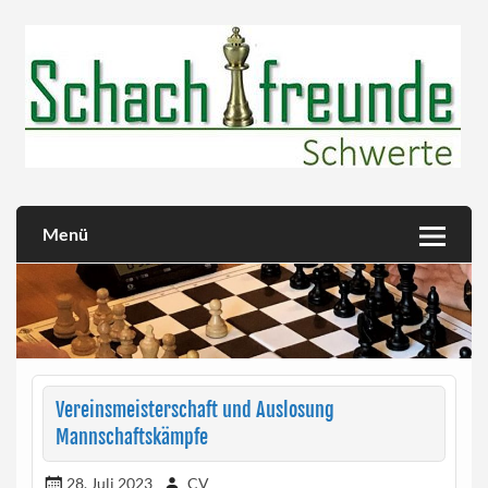
Skip
to
content
Herzlich willkommen!
Schachfreunde Schwerte
Menü
Vereinsmeisterschaft und Auslosung
Mannschaftskämpfe
28. Juli 2023
CV