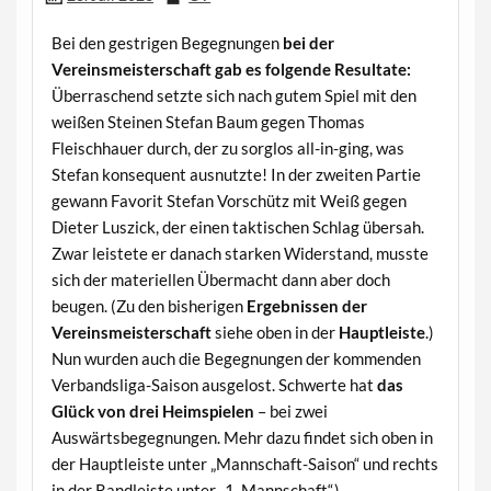
Bei den gestrigen Begegnungen
bei der
Vereinsmeisterschaft gab es folgende Resultate:
Überraschend setzte sich nach gutem Spiel mit den
weißen Steinen Stefan Baum gegen Thomas
Fleischhauer durch, der zu sorglos all-in-ging, was
Stefan konsequent ausnutzte! In der zweiten Partie
gewann Favorit Stefan Vorschütz mit Weiß gegen
Dieter Luszick, der einen taktischen Schlag übersah.
Zwar leistete er danach starken Widerstand, musste
sich der materiellen Übermacht dann aber doch
beugen. (Zu den bisherigen
Ergebnissen der
Vereinsmeisterschaft
siehe oben in der
Hauptleiste
.)
Nun wurden auch die Begegnungen der kommenden
Verbandsliga-Saison ausgelost. Schwerte hat
das
Glück von drei Heimspielen
– bei zwei
Auswärtsbegegnungen. Mehr dazu findet sich oben in
der Hauptleiste unter „Mannschaft-Saison“ und rechts
in der Randleiste unter „1. Mannschaft“.)