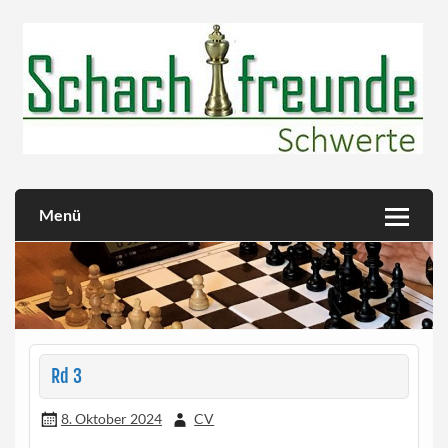
Skip
to
content
Herzlich willkommen!
Schachfreunde Schwerte
Menü
Rd 3
8. Oktober 2024
CV