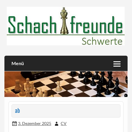
Skip
to
content
Herzlich willkommen!
Schachfreunde Schwerte
Menü
ab
3. Dezember 2025
CV