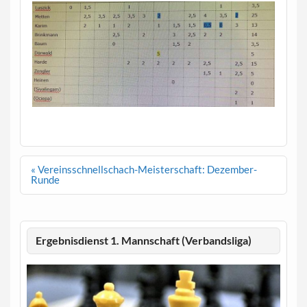
Beitragsnavigation
« Vereinsschnellschach-Meisterschaft: Dezember-
Runde
Ergebnisdienst 1. Mannschaft (Verbandsliga)