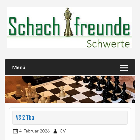
Skip
to
content
Herzlich willkommen!
Schachfreunde Schwerte
Menü
VS 2 Tba
4. Februar 2026
CV