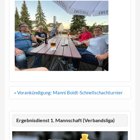
Beitragsnavigation
« Vorankündigung: Manni Boldt-Schnellschachturnier
Ergebnisdienst 1. Mannschaft (Verbandsliga)