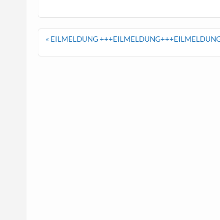
Beitragsnavigation
« EILMELDUNG +++EILMELDUNG+++EILMELDUN