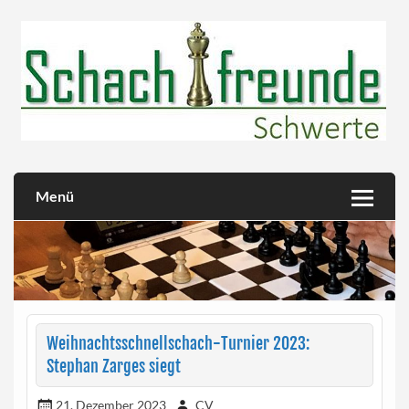
Skip
to
content
Herzlich willkommen!
Schachfreunde Schwerte
Menü
Weihnachtsschnellschach-Turnier 2023:
Stephan Zarges siegt
21. Dezember 2023
CV