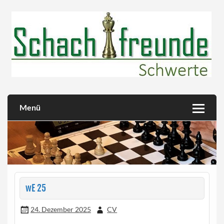
Skip
to
content
Herzlich willkommen!
Schachfreunde Schwerte
Menü
wE 25
24. Dezember 2025
CV