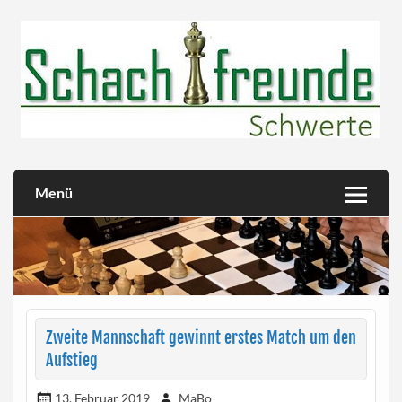
Skip
to
content
Herzlich willkommen!
Schachfreunde Schwerte
Menü
Zweite Mannschaft gewinnt erstes Match um den
Aufstieg
13. Februar 2019
MaBo