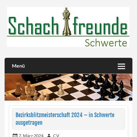
Skip
to
content
Herzlich willkommen!
Schachfreunde Schwerte
Menü
Bezirksblitzmeisterschaft 2024 – in Schwerte
ausgetragen
7. März 2024
CV