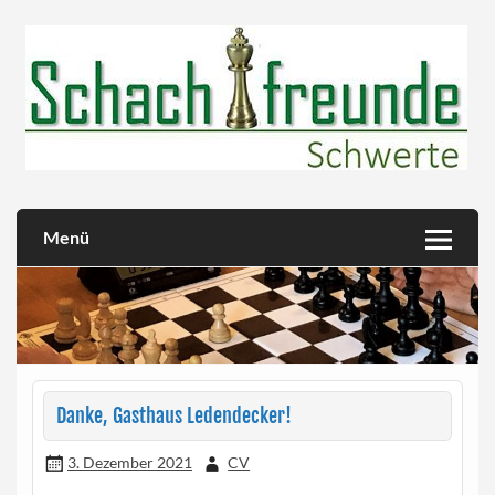
Skip
to
content
Herzlich willkommen!
Schachfreunde Schwerte
Menü
Danke, Gasthaus Ledendecker!
3. Dezember 2021
CV