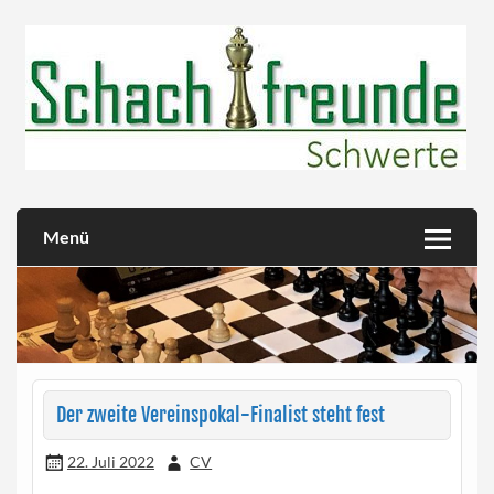
Skip
to
content
Herzlich willkommen!
Schachfreunde Schwerte
Menü
Der zweite Vereinspokal-Finalist steht fest
22. Juli 2022
CV