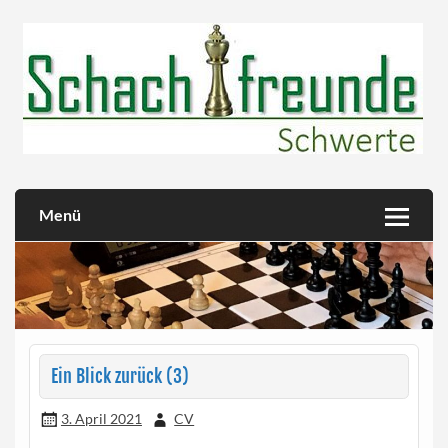
Skip
to
content
Herzlich willkommen!
Schachfreunde Schwerte
Menü
Ein Blick zurück (3)
3. April 2021
CV