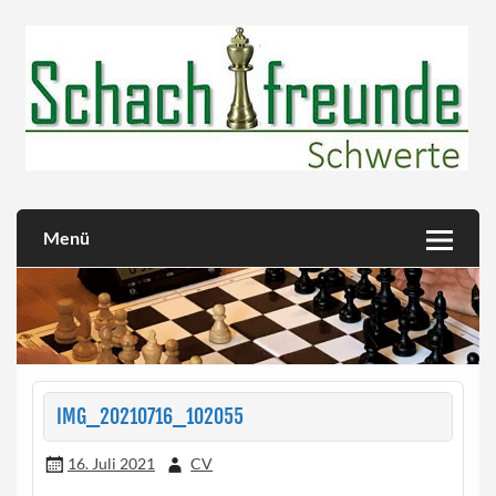
Skip
to
content
Herzlich willkommen!
Schachfreunde Schwerte
Menü
IMG_20210716_102055
16. Juli 2021
CV