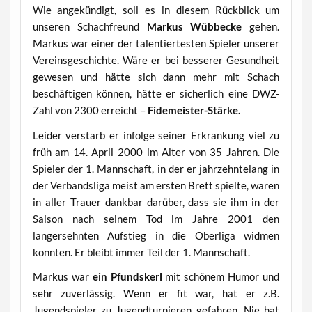
Wie angekündigt, soll es in diesem Rückblick um
unseren Schachfreund
Markus Wübbecke
gehen.
Markus war einer der talentiertesten Spieler unserer
Vereinsgeschichte. Wäre er bei besserer Gesundheit
gewesen und hätte sich dann mehr mit Schach
beschäftigen können, hätte er sicherlich eine DWZ-
Zahl von 2300 erreicht –
Fidemeister-Stärke.
Leider verstarb er infolge seiner Erkrankung viel zu
früh am 14. April 2000 im Alter von 35 Jahren. Die
Spieler der 1. Mannschaft, in der er jahrzehntelang in
der Verbandsliga meist am ersten Brett spielte, waren
in aller Trauer dankbar darüber, dass sie ihm in der
Saison nach seinem Tod im Jahre 2001 den
langersehnten Aufstieg in die Oberliga widmen
konnten. Er bleibt immer Teil der 1. Mannschaft.
Markus war
ein Pfundskerl
mit schönem Humor und
sehr zuverlässig. Wenn er fit war, hat er z.B.
Jugendspieler zu Jugendturnieren gefahren. Nie hat