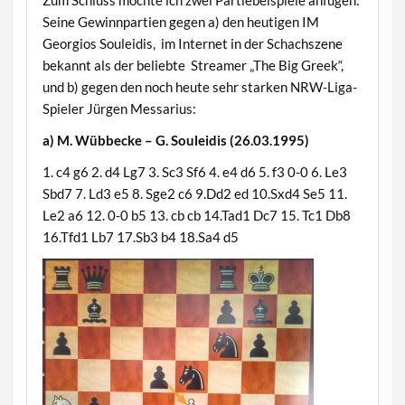
Seine Gewinnpartien gegen a) den heutigen IM
Georgios Souleidis, im Internet in der Schachszene
bekannt als der beliebte Streamer „The Big Greek“,
und b) gegen den noch heute sehr starken NRW-Liga-
Spieler Jürgen Messarius:
a) M. Wübbecke – G. Souleidis (26.03.1995)
1. c4 g6 2. d4 Lg7 3. Sc3 Sf6 4. e4 d6 5. f3 0-0 6. Le3
Sbd7 7. Ld3 e5 8. Sge2 c6 9.Dd2 ed 10.Sxd4 Se5 11.
Le2 a6 12. 0-0 b5 13. cb cb 14.Tad1 Dc7 15. Tc1 Db8
16.Tfd1 Lb7 17.Sb3 b4 18.Sa4 d5