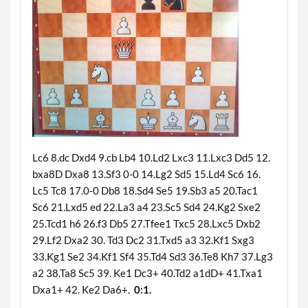
Lc6 8.dc Dxd4 9.cb Lb4 10.Ld2 Lxc3 11.Lxc3 Dd5 12.
bxa8D Dxa8 13.Sf3 0-0 14.Lg2 Sd5 15.Ld4 Sc6 16.
Lc5 Tc8 17.0-0 Db8 18.Sd4 Se5 19.Sb3 a5 20.Tac1
Sc6 21.Lxd5 ed 22.La3 a4 23.Sc5 Sd4 24.Kg2 Sxe2
25.Tcd1 h6 26.f3 Db5 27.Tfee1 Txc5 28.Lxc5 Dxb2
29.Lf2 Dxa2 30. Td3 Dc2 31.Txd5 a3 32.Kf1 Sxg3
33.Kg1 Se2 34.Kf1 Sf4 35.Td4 Sd3 36.Te8 Kh7 37.Lg3
a2 38.Ta8 Sc5 39. Ke1 Dc3+ 40.Td2 a1dD+ 41.Txa1
Dxa1+ 42. Ke2 Da6+.
0:1.