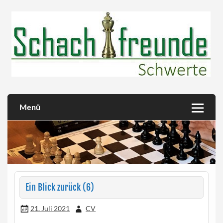
Skip
to
content
Herzlich willkommen!
Schachfreunde Schwerte
Menü
Ein Blick zurück (6)
21. Juli 2021
CV