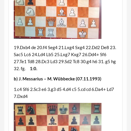
19.Dxb4 de 20.f4 Seg4 21.Lxg4 Sxg4 22.Dd2 De8 23.
Sac5 Lc6 24.Ld4 Lb5 25.Lxg7 Kxg7 26.Dd4+ Sf6
27.Te1 Td8 28.Dc3 Ld3 29.Sd2 Tc8 30.g4 h6 31. g5 hg
32. fg.
1:0.
b) J. Messarius – M. Wübbecke (07.11.1993)
1.c4 Sf6 2.Sc3 e6 3.g3 d5 4.d4 c5 5.cd cd 6.Da4+ Ld7
7.Dxd4