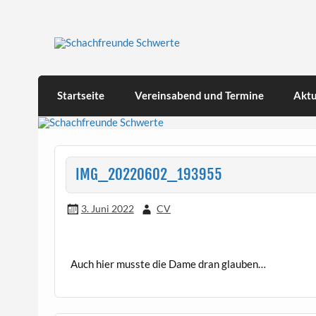
Skip
to
content
Schachfreunde Schwer
Herzlich willkommen!
Startseite
Vereinsabend und Termine
Aktu
IMG_20220602_193955
3. Juni 2022
CV
Auch hier musste die Dame dran glauben…