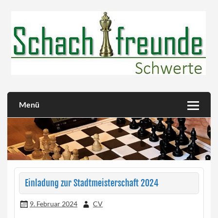
Skip
to
content
Herzlich willkommen!
Schachfreunde Schwerte
Menü
Einladung zur Stadtmeisterschaft 2024
9. Februar 2024
CV