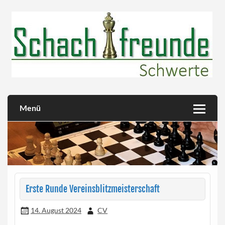
Skip
to
content
Herzlich willkommen!
Schachfreunde Schwerte
Menü
Erste Runde Vereinsblitzmeisterschaft
14. August 2024
CV