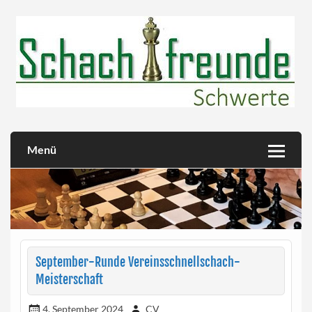
Skip
to
content
Herzlich willkommen!
Schachfreunde Schwerte
Menü
September-Runde Vereinsschnellschach-
Meisterschaft
4. September 2024
CV