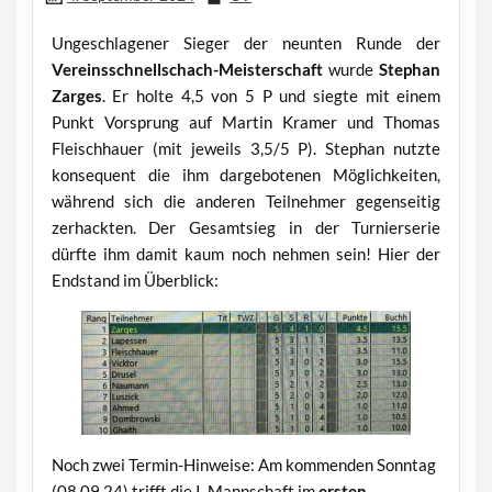
Ungeschlagener Sieger der neunten Runde der
Vereinsschnellschach-Meisterschaft
wurde
Stephan
Zarges
. Er holte 4,5 von 5 P und siegte mit einem
Punkt Vorsprung auf Martin Kramer und Thomas
Fleischhauer (mit jeweils 3,5/5 P). Stephan nutzte
konsequent die ihm dargebotenen Möglichkeiten,
während sich die anderen Teilnehmer gegenseitig
zerhackten. Der Gesamtsieg in der Turnierserie
dürfte ihm damit kaum noch nehmen sein! Hier der
Endstand im Überblick:
Noch zwei Termin-Hinweise: Am kommenden Sonntag
(08.09.24) trifft die I. Mannschaft im
ersten