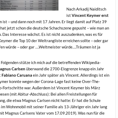
Nach Arkadij Naiditsch
ist
Vincent Keymer erst
ist – und dann noch mit 17 Jahren. Er liegt damit auf Platz 39
 hat jetzt schon die deutsche Schachszene gepusht – wie man an
. Das Interesse wächst. Es ist nicht auszudenken, was es für
ymer die Top 10 der Weltrangliste erreichen sollte – oder gar
en würde – oder gar ….Weltmeister würde….Träumen ist ja
 Folgenden stütze ich mich auf die betreffenden Wikipedia-
agnus Carlsen
überwand die 2700-Elogrenze knapp ein Jahr
t
Fabiano Caruana
ein Jahr später als Vincent. Allerdings ist ein
Keymer konnte wegen der Corona-Lage fast keine Over-The-
lo-Fortschritte war. Außerdem ist Vincent Keymer bis März
esen (mit Abitur-Abschluss): Bei allen Freistellungen für
ung, die etwa Magnus Carlsen nicht hatte: Er hat die Schule
im Wohnmobil mit seiner Familie als 13-Jähriger ein Jahr lang
 mit Magnus Carlsens Vater vom 17.09.2019). Was nun für die