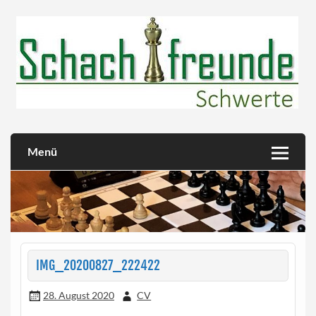
Skip
to
content
Herzlich willkommen!
Schachfreunde Schwerte
Menü
IMG_20200827_222422
28. August 2020
CV