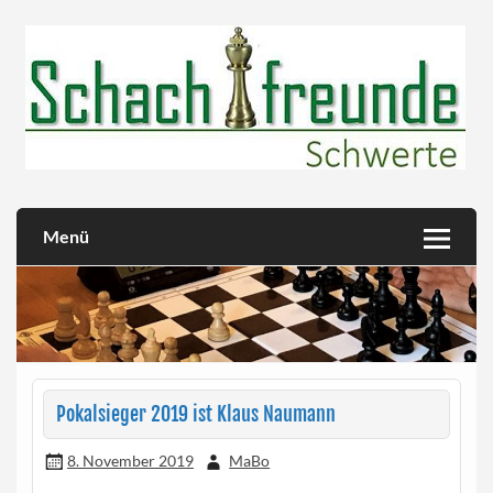
Skip
to
content
Herzlich willkommen!
Schachfreunde Schwerte
Menü
Pokalsieger 2019 ist Klaus Naumann
8. November 2019
MaBo